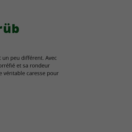
rüb
t un peu différent. Avec
orréfié et sa rondeur
ne véritable caresse pour