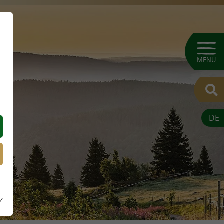
MENÜ
DE
z