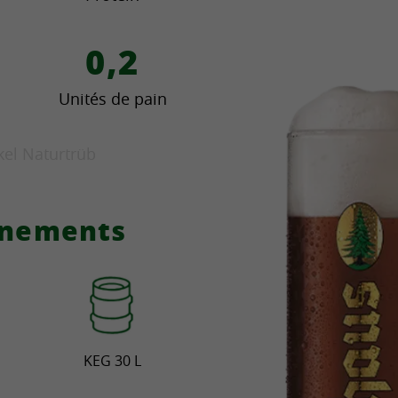
0,2
Unités de pain
el Naturtrüb
onnements
KEG 30 L