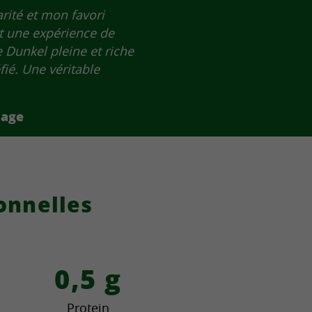
arité et mon favori
t une expérience de
e Dunkel pleine et riche
ié. Une véritable
sage
onnelles
l
0,5
g
Protein