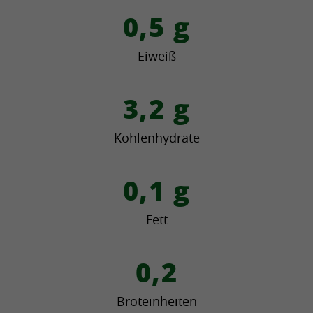
0,5
g
Eiweiß
3,2
g
Kohlenhydrate
0,1
g
Fett
0,2
Broteinheiten