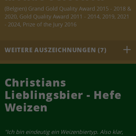
(Belgien) Grand Gold Quality Award 2015 - 2018 &
2020, Gold Quality Award 2011 - 2014, 2019, 2021
- 2024, Prize of the Jury 2016
WEITERE AUSZEICHNUNGEN (7)
Superior Taste Award
(Belgien) 3 Sterne 2013, 2014, 2016 - 2024 , 3
Christians
Sterne + Crystal Taste Award 2015
Lieblingsbier - Hefe
Australian International Beer Award
Weizen
(Australien) Silver Award 2016, Bronze Award
2013
World Beer Awards
"Ich bin eindeutig ein Weizenbiertyp. Also klar,