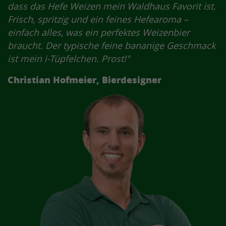
(Großbritannien) Gold 2020 & 2023
dass das Hefe Weizen mein Waldhaus Favorit ist.
Frisch, spritzig und ein feines Hefearoma –
Meiningers International Craft Beer
einfach alles, was ein perfektes Weizenbier
Award (MICBA)
braucht. Der typische feine bananige Geschmack
(Deutschland) Gold 2016
ist mein i-Tüpfelchen. Prost!"
1001 Degustations
Christian Hofmeier, Bierdesigner
(Frankreich) Gold 2014, 2016, 2019 - 2022, 2024 &
2025, Silber 2017, 2018 & 2023
Selection - Das Genussmagazin
5 Sterne Toplevel 2020, 4 Sterne 2014, 2016, 2017
& 2023
European Beer Challenge
(Großbritannien) Doppelgold 2021 & 2023, Gold
2019 & 2020