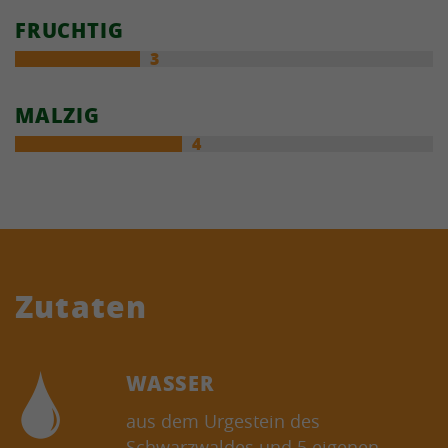
FRUCHTIG
3
MALZIG
4
Zutaten
WASSER
aus dem Urgestein des
Schwarzwaldes und 5 eigenen