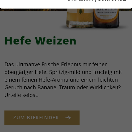
Hefe Weizen
Das ultimative Frische-Erlebnis mit feiner
obergäriger Hefe. Spritzig-mild und fruchtig mit
einem feinen Hefe-Aroma und einem leichten
Geruch nach Banane. Traum oder Wirklichkeit?
Urteile selbst.
ZUM BIERFINDER