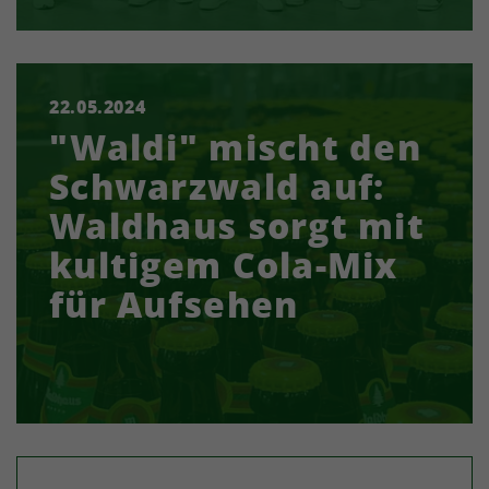
22.05.2024
Waldhaus bringt einen Cola-Mix auf den Markt.
"Waldi" mischt den
"Waldi" wird dank einer pfiffigen Social-Media-
Kampagne bereits im Vorfeld zum neuen
Schwarzwald auf:
Kultgetränk. Und…
Waldhaus sorgt mit
kultigem Cola-Mix
für Aufsehen