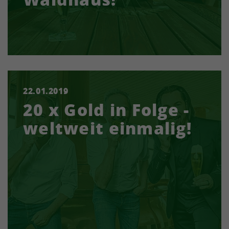
22.01.2019
In Waldhaus werden die Bierspezialitäten seit
20 x Gold in Folge -
über 180 Jahren mit sehr viel Leidenschaft und
Liebe eingebraut. Die Schwarzwälder
weltweit einmalig!
Biermanufaktur ist…