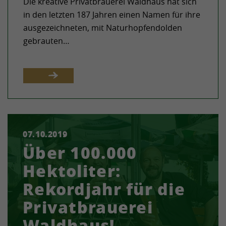
Die kreative Privatbrauerei Waldhaus hat sich
in den letzten 187 Jahren einen Namen für ihre
ausgezeichneten, mit Naturhopfendolden
gebrauten…
07.10.2019
Die Privatbrauerei Waldhaus wuchs auch im
Über 100.000
vergangenen Braujahr erneut deutlich über
dem Marktniveau und steigerte den Ausstoß
Hektoliter:
auf über 100.000…
Rekordjahr für die
Privatbrauerei
Waldhaus!