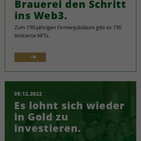
Brauerei den Schritt
ins Web3.
Zum 190-jährigen Firmenjubiläum gibt es 190
limitierte NFTs.
08.12.2022
Die Bierspezialitäten der Privatbrauerei
Es lohnt sich wieder
Waldhaus wurden im letzten Braujahr 60-mal
mit Gold ausgezeichnet.
in Gold zu
investieren.