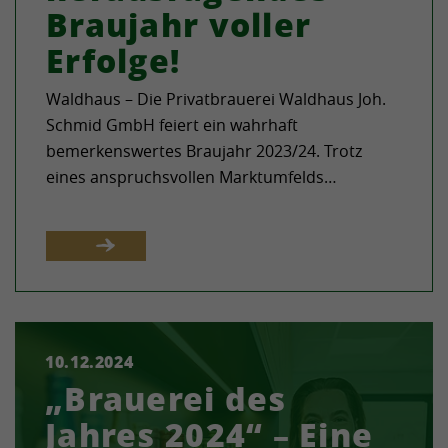
Braujahr voller
Erfolge!
Waldhaus – Die Privatbrauerei Waldhaus Joh.
Schmid GmbH feiert ein wahrhaft
bemerkenswertes Braujahr 2023/24. Trotz
eines anspruchsvollen Marktumfelds…
10.12.2024
Waldhaus – Mitten im idyllischen
„Brauerei des
Südschwarzwald schreibt die Privatbrauerei
Waldhaus nun ein weiteres Kapitel ihrer
Jahres 2024“ – Eine
beeindruckenden Erfolgsgeschichte:…