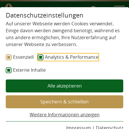
DE
EN
IT
FR
Datenschutzeinstellungen
Auf unserer Webseite werden Cookies verwendet.
Einige davon werden zwingend benötigt, während es
PRESSE
uns andere ermöglichen, Ihre Nutzererfahrung auf
unserer Webseite zu verbessern.
Essenziell
Analytics & Performance
Externe Inhalte
27.03.2026
Mit Klein Fritzle bringt die Privatbrauerei
Alle akzeptieren
Eine Familie. Drei
Waldhaus eine neue Produktlinie auf den Markt
– und setzt damit bewusst ein Zeichen gegen
Biere. Eine
Beliebigkeit.…
Speichern & schließen
Geschichte.
Weitere Informationen anzeigen
Impressum
|
Datenschutz