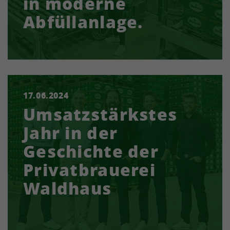
in moderne
Abfüllanlage.
17.06.2024
Die Privatbrauerei Waldhaus Joh. Schmid
Umsatzstärkstes
GmbH verzeichnet trotz eines Rückgangs des
Ausstoßes um 2,8 Prozent auf 101.876
Jahr in der
Hektoliter nach schwachen…
Geschichte der
Privatbrauerei
Waldhaus