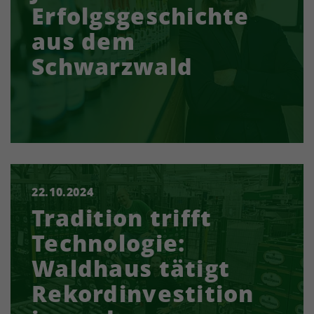
Erfolgsgeschichte
aus dem
Schwarzwald
22.10.2024
Waldhaus – Die Privatbrauerei Waldhaus
Tradition trifft
investiert rund 4 Millionen Euro in den Ein- und
Umbau ihrer neuen Abfüllanlage. Ziel dieser
Technologie:
Investition waren…
Waldhaus tätigt
Rekordinvestition