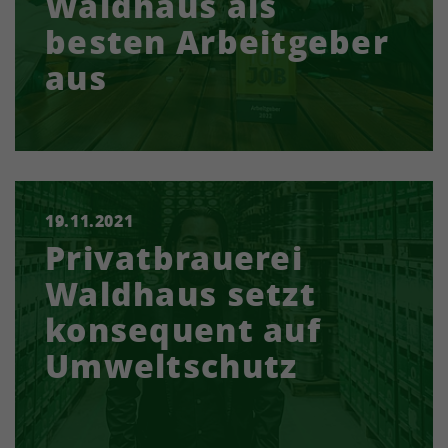
Waldhaus als
besten Arbeitgeber
aus
19.11.2021
Waldhaus erhält zum sechsten Mal in Folge das
Privatbrauerei
Prüfsiegel für Nachhaltigkeit.
Waldhaus setzt
konsequent auf
Umweltschutz