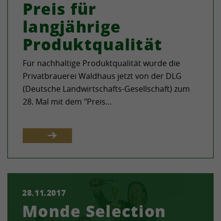
Preis für
langjährige
Produktqualität
Für nachhaltige Produktqualität wurde die
Privatbrauerei Waldhaus jetzt von der DLG
(Deutsche Landwirtschafts-Gesellschaft) zum
28. Mal mit dem "Preis…
28.11.2017
Das „International Institute für Quality
Monde Selection
Selections“ in Brüssel zeichnete auch in diesem
Jahr wieder sieben Bierspezialitäten der