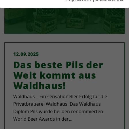
12.09.2025
Das beste Pils der
Welt kommt aus
Waldhaus!
Waldhaus – Ein sensationeller Erfolg für die
Privatbrauerei Waldhaus: Das Waldhaus
Diplom Pils wurde bei den renommierten
World Beer Awards in der…