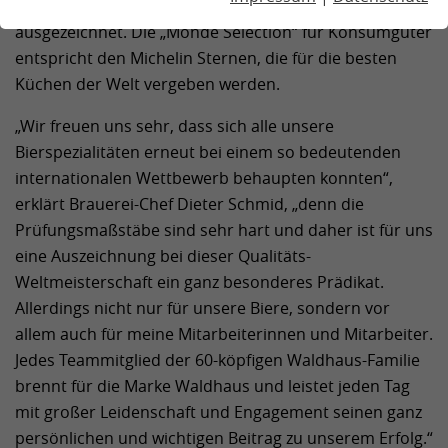
freuen, denn alle fünfzehn eingereichten Biere wurden
ausgezeichnet. Die „Monde Selection“ für Konsumgüter
entspricht den Michelin Sternen, die für die besten
Küchen der Welt vergeben werden.
„Wir freuen uns sehr, dass sich alle unsere
Bierspezialitäten erneut bei einem so bedeutenden
internationalen Wettbewerb behaupten konnten“,
erklärt Brauerei-Chef Dieter Schmid, „denn die
Prüfungsmaßstäbe sind sehr hart und daher ist für uns
eine Auszeichnung bei dieser Qualitäts-
Weltmeisterschaft ein ganz besonderes Prädikat.
Allerdings nicht nur für unsere Biere, sondern vor
allem auch für meine Mitarbeiterinnen und Mitarbeiter.
Jedes Teammitglied der 60-köpfigen Waldhaus-Familie
brennt für die Marke Waldhaus und leistet jeden Tag
mit großer Leidenschaft und Engagement seinen ganz
persönlichen und wichtigen Beitrag zu unserem Erfolg.“