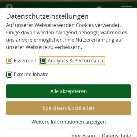
DE
EN
IT
FR
Datenschutzeinstellungen
Auf unserer Webseite werden Cookies verwendet.
Einige davon werden zwingend benötigt, während es
PRESSE
uns andere ermöglichen, Ihre Nutzererfahrung auf
unserer Webseite zu verbessern.
Essenziell
Analytics & Performance
Externe Inhalte
2021-09-27
Goldregen für Waldhaus
Alle akzeptieren
Die Schwarzwälder Biermanufaktur ist bekannt für ihre
zahlreichen nationalen und internationalen
Speichern & schließen
Qualitätsauszeichnungen. Über einen Medaillenregen
Weitere Informationen anzeigen
für ihre Bierspezialitäten kann sie sich vor allem bei der
internationalen Qualitätsselektion „Monde Selection“
Impressum
|
Datenschutz