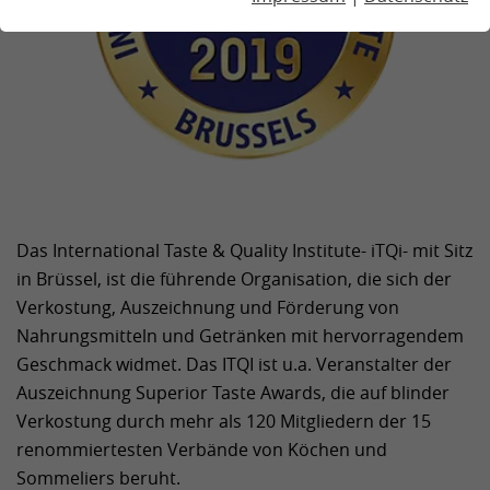
Das International Taste & Quality Institute- iTQi- mit Sitz
in Brüssel, ist die führende Organisation, die sich der
Verkostung, Auszeichnung und Förderung von
Nahrungsmitteln und Getränken mit hervorragendem
Geschmack widmet. Das ITQI ist u.a. Veranstalter der
Auszeichnung Superior Taste Awards, die auf blinder
Verkostung durch mehr als 120 Mitgliedern der 15
renommiertesten Verbände von Köchen und
Sommeliers beruht.