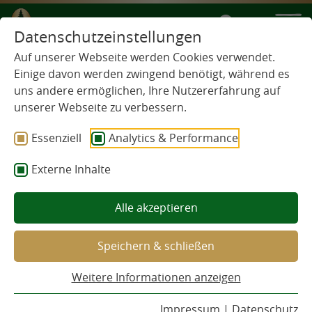
DE
Datenschutzeinstellungen
INTERNATIONAL
Auf unserer Webseite werden Cookies verwendet.
TASTE &
Einige davon werden zwingend benötigt, während es
uns andere ermöglichen, Ihre Nutzererfahrung auf
QUALITY
unserer Webseite zu verbessern.
AWARD
Essenziell
Analytics & Performance
Externe Inhalte
Alle akzeptieren
Speichern & schließen
Weitere Informationen anzeigen
Impressum
|
Datenschutz